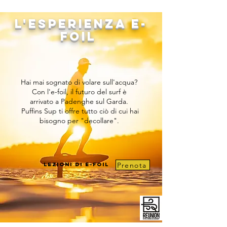
L'Esperienza E-
foil
Hai mai sognato di volare sull'acqua?
Con l'e-foil, il futuro del surf è
arrivato a Padenghe sul Garda.
Puffins Sup ti offre tutto ciò di cui hai
bisogno per "decollare".
Prenota
Lezioni di E-foil