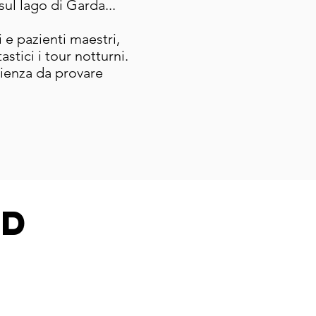
ul lago di Garda...
 e pazienti maestri,
astici i tour notturni.
rienza da provare
ed