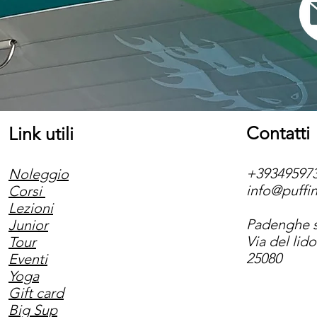
Contatti
Link utili
+39349597
Noleggio
info@puffin
Corsi
Lezioni
Padenghe s
Junior
Via del lido
Tour
25080
Eventi
Yoga
Gift card
Big Sup