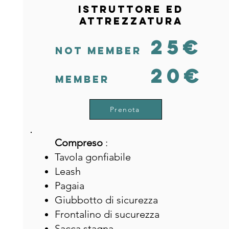
Istruttore ed
attrezzatura
25€
Not Member
20€
Member
Prenota
Compreso
:
Tavola gonfiabile
Leash
Pagaia
Giubbotto di sicurezza
Frontalino di sucurezza
Sacca stagna